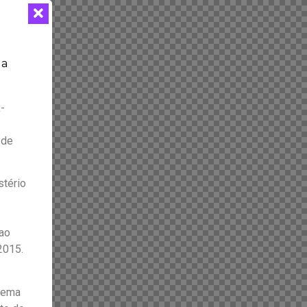
da
x-
 de
tério
ao
 2015.
stema