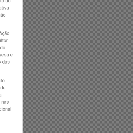
nto do
ativa
ião
 Ação
ltor
ndo
guesa e
o das
nto
 de
a
e nas
cional