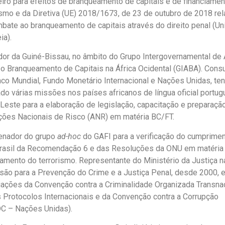
eiro para efeitos de branqueamento de capitais e de financiame
ismo e da Diretiva (UE) 2018/1673, de 23 de outubro de 2018 rel
bate ao branqueamento de capitais através do direito penal (Un
ia).
dor da Guiné-Bissau, no âmbito do Grupo Intergovernamental de
 o Branqueamento de Capitais na África Ocidental (GIABA). Consu
co Mundial, Fundo Monetário Internacional e Nações Unidas, te
ado várias missões nos países africanos de língua oficial portu
Leste para a elaboração de legislação, capacitação e preparaçã
ções Nacionais de Risco (ANR) em matéria BC/FT.
enador do grupo
ad-hoc
do GAFI para a verificação do cumprime
rasil da Recomendação 6 e das Resoluções da ONU em matéria
iamento do terrorismo. Representante do Ministério da Justiça n
ão para a Prevenção do Crime e a Justiça Penal, desde 2000, 
ações da Convenção contra a Criminalidade Organizada Transna
 Protocolos Internacionais e da Convenção contra a Corrupção
C – Nações Unidas).