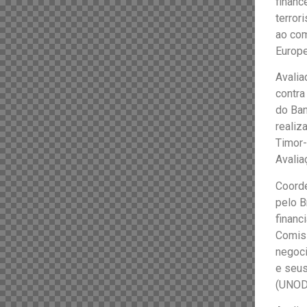
financ
terror
ao com
Europe
Avalia
contra
do Ban
realiz
Timor-
Avalia
Coord
pelo B
financ
Comiss
negoci
e seus
(UNOD