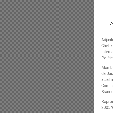
A
Adjunt
Chefe 
Intern
Políti
Membro
da Jus
atualm
Comis
Branqu
Repres
2005/6