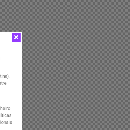
ina),
tre
nheiro
íticas
ionais
s