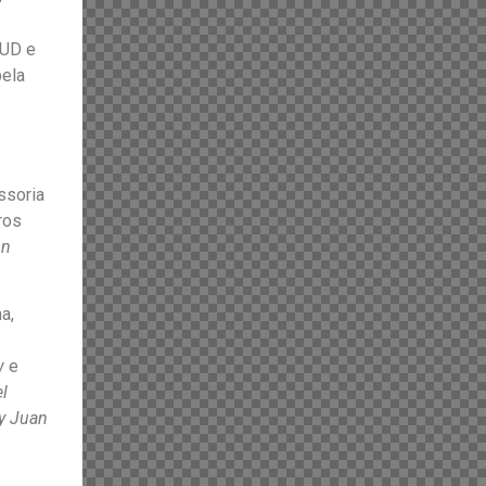
SUD e
pela
ssoria
ros
ón
a,
w
e
l
y Juan