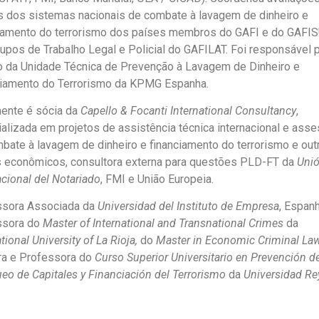
 dos sistemas nacionais de combate à lavagem de dinheiro e
iamento do terrorismo dos países membros do GAFI e do GAFI
upos de Trabalho Legal e Policial do GAFILAT. Foi responsável 
o da Unidade Técnica de Prevenção à Lavagem de Dinheiro e
ciamento do Terrorismo da KPMG Espanha.
ente é sócia da
Capello & Focanti International Consultancy
,
alizada em projetos de assistência técnica internacional e asse
bate à lavagem de dinheiro e financiamento do terrorismo e out
 econômicos, consultora externa para questões PLD-FT da
Uni
acional del Notariado
, FMI e União Europeia.
ssora Associada da
Universidad del Instituto de Empresa
, Espanh
ssora do
Master of International and Transnational Crimes
da
tional University of La Rioja,
do
Master in Economic Criminal La
ra e Professora do
Curso Superior Universitario en Prevención de
eo de Capitales y Financiación del Terrorismo
da
Universidad Re
.