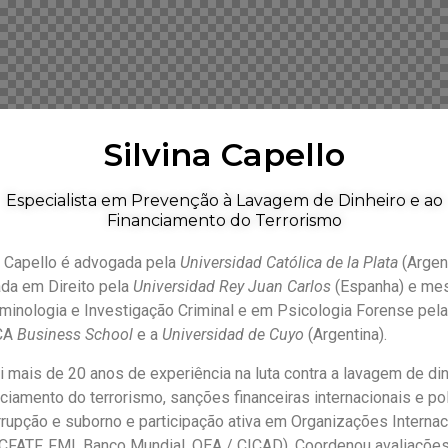
Silvina Capello
Especialista em Prevenção à Lavagem de Dinheiro e ao
Financiamento do Terrorismo
a Capello é advogada pela
Universidad Católica de la Plata
(Argent
da em Direito pela
Universidad Rey Juan Carlos
(Espanha) e mes
minologia e Investigação Criminal e em Psicologia Forense pela
CA
Business School
e a
Universidad de Cuyo
(Argentina).
 mais de 20 anos de experiência na luta contra a lavagem de di
nciamento do terrorismo, sanções financeiras internacionais e pol
rrupção e suborno e participação ativa em Organizações Internac
CFATF, FMI, Banco Mundial, OEA / CICAD). Coordenou avaliaçõe