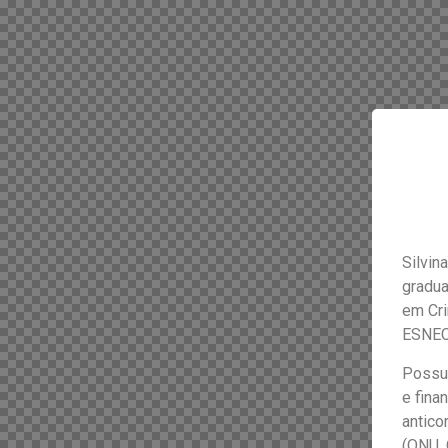
Silvin
gradua
em Cri
ESNE
Possui
e fina
antico
(ONU, 