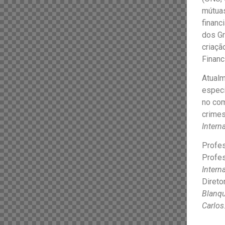
mútuas
financ
dos Gr
criaçã
Finan
Atualm
especi
no com
crimes
Intern
Profe
Profe
Interna
Direto
Blanqu
Carlos