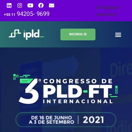
[language-
94205- 9699
switcher]
+55 11
INSCREVA-SE