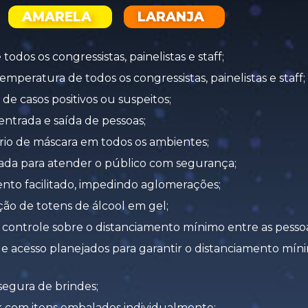
AMARELA
LARANJA
odos os congressistas, painelistas e staff;
emperatura de todos os congressistas, painelistas e staff;
de casos positivos ou suspeitos;
entrada e saída de pessoas;
rio de máscara em todos os ambientes;
ada para atender o público com segurança;
to facilitado, impedindo aglomerações;
ção de totens de álcool em gel;
e controle sobre o distanciamento mínimo entre as pessoa
e acesso planejados para garantir o distanciamento mín
segura de brindes;
 com itens embalados individualmente;