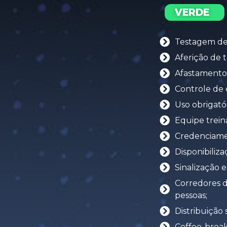
VERDE
Testagem de t
Aferição de t
Afastamento 
Controle de 
Uso obrigató
Equipe trein
Credenciamen
Disponibiliza
Sinalização 
Corredores d
pessoas;
Distribuição 
Coffee-break