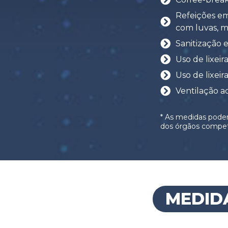
Refeições em
com luvas, má
Sanitização 
Uso de lixei
Uso de lixeir
Ventilação a
* As medidas poder
dos órgãos compet
MEDID