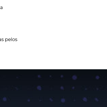
ça
s pelos