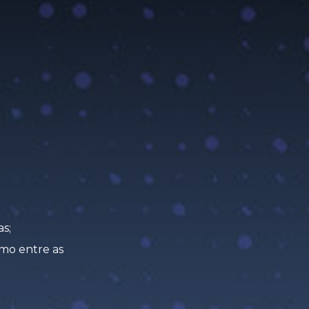
s;
imo entre as