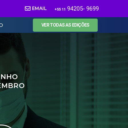
94205- 9699
EMAIL
+55 11
O
VER TODAS AS EDIÇÕES
JUNHO
TEMBRO