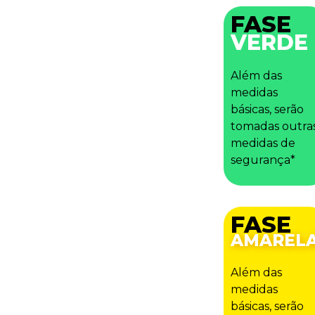
FASE
VERDE
Além das
medidas
básicas, serão
tomadas outra
medidas de
segurança*
FASE
AMAREL
Além das
medidas
básicas, serão