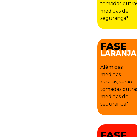
tomadas outra
medidas de
segurança*
FASE
LARANJA
Além das
medidas
básicas, serão
tomadas outra
medidas de
segurança*
FASE